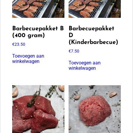
Barbecuepakket B
Barbecuepakket
(400 gram)
D
(Kinderbarbecue)
€
23.50
€
7.50
Toevoegen aan
winkelwagen
Toevoegen aan
winkelwagen