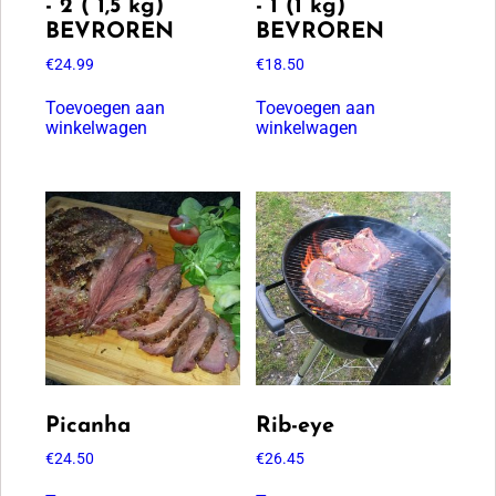
- 2 ( 1,5 kg)
- 1 (1 kg)
BEVROREN
BEVROREN
€
24.99
€
18.50
Toevoegen aan
Toevoegen aan
winkelwagen
winkelwagen
Picanha
Rib-eye
€
24.50
€
26.45