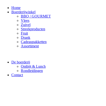
Home
Boerderijwinkel
BBQ / GOURMET
Vlees
Zuivel
Streekproducten
Fruit
Drank
Cadeaupakketten
Assortiment
De boerderij
Ontbijt & Lunch
Rondleidingen
Contact