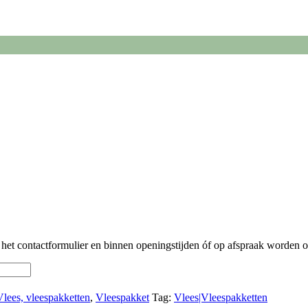
a het contactformulier en binnen openingstijden óf op afspraak worden 
Vlees, vleespakketten
,
Vleespakket
Tag:
Vlees|Vleespakketten