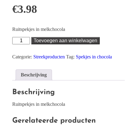
€
3.98
Ruitspekjes in melkchocola
Spekjes
Toevoegen aan winkelwagen
in
chocola
aantal
Categorie:
Streekproducten
Tag:
Spekjes in chocola
Beschrijving
Beschrijving
Ruitspekjes in melkchocola
Gerelateerde producten