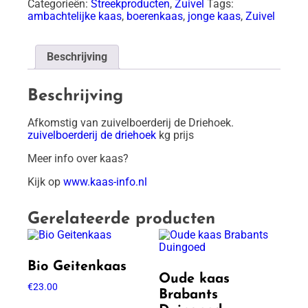
boerderij
Categorieën:
Streekproducten
,
Zuivel
Tags:
aantal
ambachtelijke kaas
,
boerenkaas
,
jonge kaas
,
Zuivel
Beschrijving
Beschrijving
Afkomstig van zuivelboerderij de Driehoek.
zuivelboerderij de driehoek
kg prijs
Meer info over kaas?
Kijk op
www.kaas-info.nl
Gerelateerde producten
Bio Geitenkaas
Oude kaas
€
23.00
Brabants