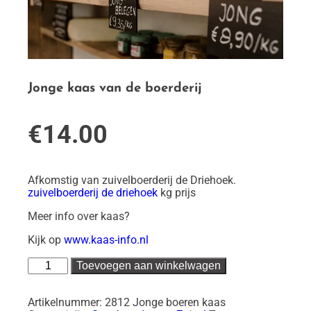
Jonge kaas van de boerderij
€
14.00
Afkomstig van zuivelboerderij de Driehoek.
zuivelboerderij de driehoek
kg prijs
Meer info over kaas?
Kijk op
www.kaas-info.nl
Jonge
Toevoegen aan winkelwagen
kaas
van
de
Artikelnummer:
2812 Jonge boeren kaas