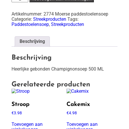
soep
INGEVROREN
aantal
Artikelnummer:
2774 Moerse paddestoelensoep
Categorie:
Streekproducten
Tags:
Paddestoelensoep
,
Streekproducten
Beschrijving
Beschrijving
Heerlijke gebonden Champignonsoep 500 ML
Gerelateerde producten
Stroop
Cakemix
€
3.98
€
4.98
Toevoegen aan
Toevoegen aan