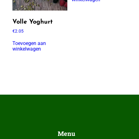
Volle Yoghurt
€
2.05
Toevoegen aan
winkelwagen
Menu