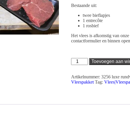
Bestaande uit:
twee bieflapjes
1 entrecôte
1 rosbief
Het vlees is afkomstig van onze 
contactformulier en binnen open
luxe
Toevoegen aan w
rundvleespakket
(1
kg)
Artikelnummer:
3256 luxe rund
BEVROREN
Vleespakket
Tag:
Vlees|Vleespa
aantal