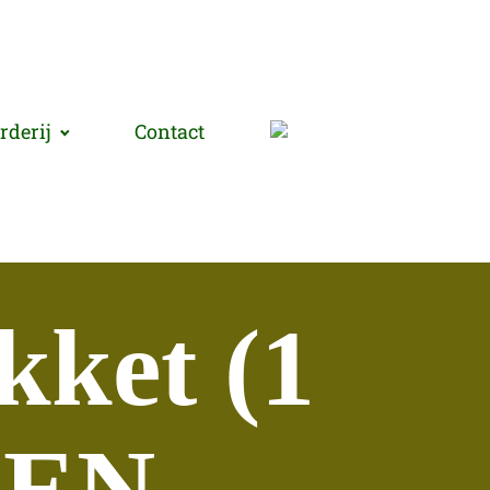
rderij
Contact
kket (1
REN