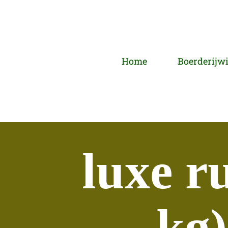
Home
Boerderijw
luxe r
kg