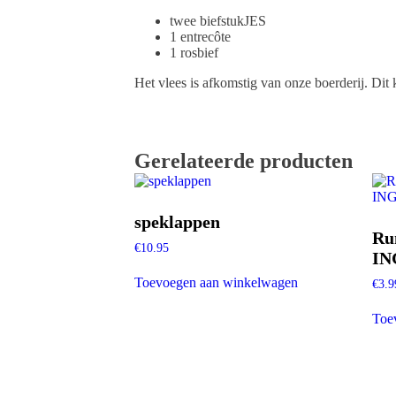
twee biefstukJES
1 entrecôte
1 rosbief
Het vlees is afkomstig van onze boerderij. Dit
Gerelateerde producten
speklappen
Ru
€
10.95
I
Toevoegen aan winkelwagen
€
3.9
Toe