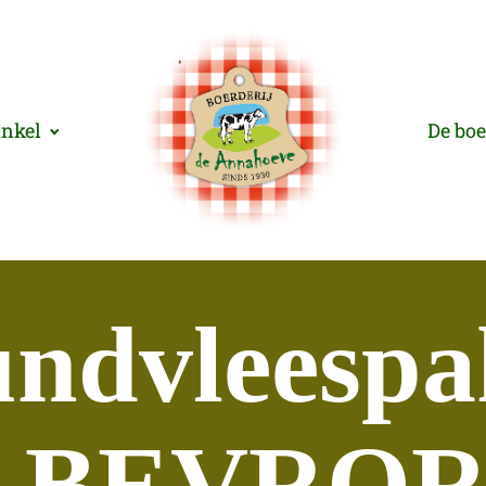
inkel
De boe
undvleespa
) BEVRO