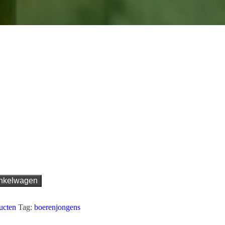
inkelwagen
ucten
Tag:
boerenjongens