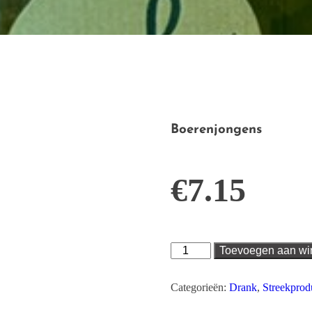
Boerenjongens
€
7.15
Boerenjongens
Toevoegen aan w
aantal
Categorieën:
Drank
,
Streekprod