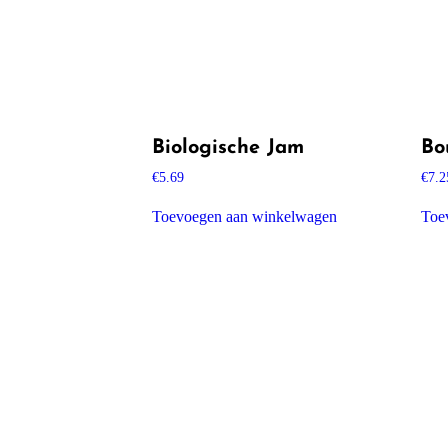
Biologische Jam
Bo
€
5.69
€
7.2
Toevoegen aan winkelwagen
Toe