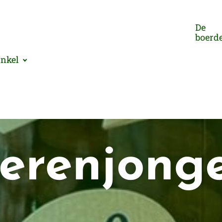
De
boerde
inkel
erenjong