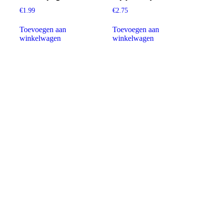
€
1.99
€
2.75
Toevoegen aan
Toevoegen aan
winkelwagen
winkelwagen
Menu
Home
Boerderijwinkel