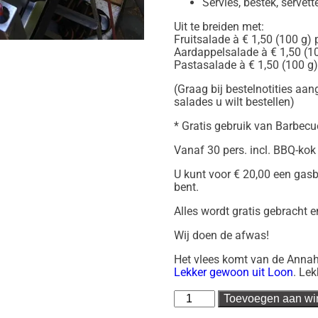
Servies, bestek, servet
Uit te breiden met:
Fruitsalade à € 1,50 (100 g) 
Aardappelsalade à € 1,50 (10
Pastasalade à € 1,50 (100 g)
(Graag bij bestelnotities aan
salades u wilt bestellen)
* Gratis gebruik van Barbecu
Vanaf 30 pers. incl. BBQ-kok 
U kunt voor € 20,00 een gas
bent.
Alles wordt gratis gebracht 
Wij doen de afwas!
Het vlees komt van de Annah
Lekker gewoon uit Loon
. Le
Barbecuepakket
Toevoegen aan w
C