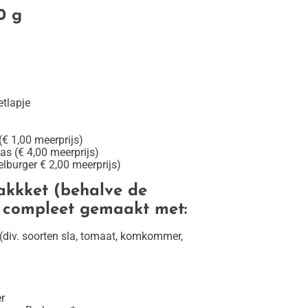
0 g
etlapje
(€ 1,00 meerprijs)
s (€ 4,00 meerprijs)
lburger € 2,00 meerprijs)
akkket (behalve de
 compleet gemaakt met:
 (div. soorten sla, tomaat, komkommer,
r