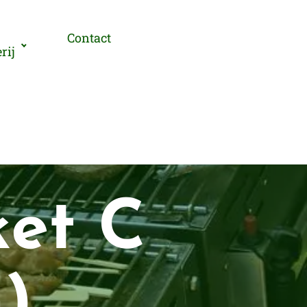
Contact
rij
et C
)